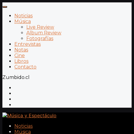
Noticias
Música
Live Review
Album Review
Fotografías
Entrevistas
Notas
Cine
Libros
Contacto
Zumbido.cl
Noticias
Música