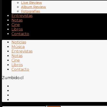
Live Review
Album Review
Fotografías
Entrevistas
Notas
Cine
Libros
Contacto
Noticias
Música
Entrevistas
Notas
Cine
Libros
Contacto
Zumbido.cl