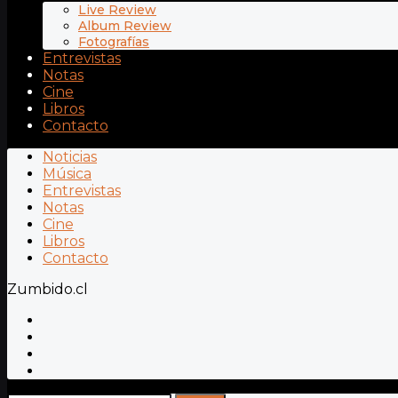
Live Review
Album Review
Fotografías
Entrevistas
Notas
Cine
Libros
Contacto
Noticias
Música
Entrevistas
Notas
Cine
Libros
Contacto
Zumbido.cl