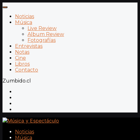
Noticias
Música
Live Review
Album Review
Fotografías
Entrevistas
Notas
Cine
Libros
Contacto
Zumbido.cl
Noticias
Música