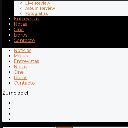
Live Review
Album Review
Fotografías
Entrevistas
Notas
Cine
Libros
Contacto
Noticias
Música
Entrevistas
Notas
Cine
Libros
Contacto
Zumbido.cl