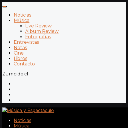
Noticias
Música
Live Review
Album Review
Fotografías
Entrevistas
Notas
Cine
Libros
Contacto
Zumbido.cl
Noticias
Música