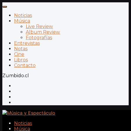
Noticias
Música
Live Review
Album Review
Fotografías
Entrevistas
Notas
Cine
Libros
Contacto
Zumbido.cl
Noticias
Música