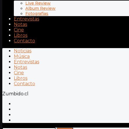
Live Review
Album Review
Fotografías
Entrevistas
Notas
Cine
Libros
Contacto
Noticias
Música
Entrevistas
Notas
Cine
Libros
Contacto
Zumbido.cl