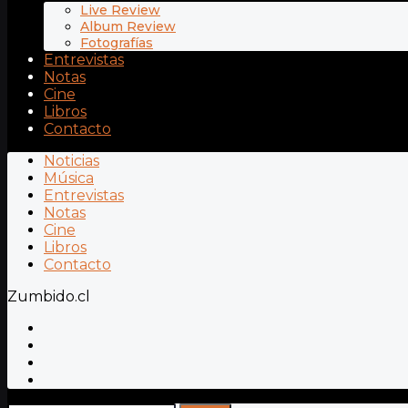
Live Review
Album Review
Fotografías
Entrevistas
Notas
Cine
Libros
Contacto
Noticias
Música
Entrevistas
Notas
Cine
Libros
Contacto
Zumbido.cl