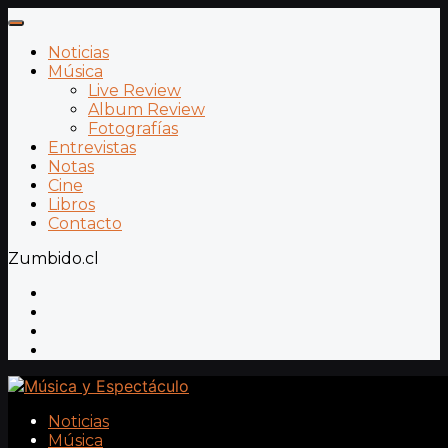
Noticias
Música
Live Review
Album Review
Fotografías
Entrevistas
Notas
Cine
Libros
Contacto
Zumbido.cl
Noticias
Música