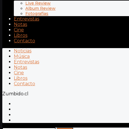
Live Review
Album Review
Fotografías
Entrevistas
Notas
Cine
Libros
Contacto
Noticias
Música
Entrevistas
Notas
Cine
Libros
Contacto
Zumbido.cl