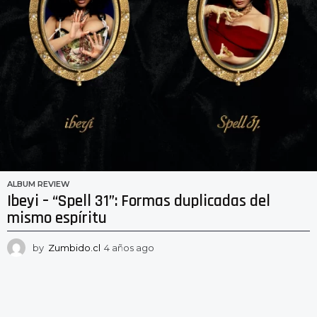
ALBUM REVIEW
Ibeyi – “Spell 31”: Formas duplicadas del
mismo espíritu
by
Zumbido.cl
4 años ago
4
a
ñ
o
s
a