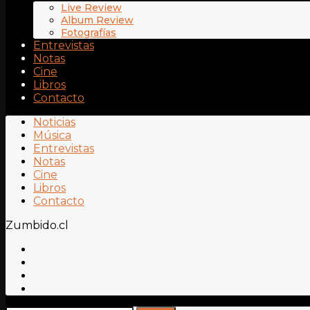
Live Review
Album Review
Fotografías
Entrevistas
Notas
Cine
Libros
Contacto
Noticias
Música
Entrevistas
Notas
Cine
Libros
Contacto
Zumbido.cl