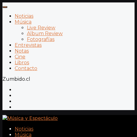
Noticias
Música
Live Review
Album Review
Fotografías
Entrevistas
Notas
Cine
Libros
Contacto
Zumbido.cl
Noticias
Música