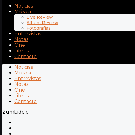
Noticias
Música
Live Review
Album Review
Fotografías
Entrevistas
Notas
Cine
Libros
Contacto
Noticias
Música
Entrevistas
Notas
Cine
Libros
Contacto
Zumbido.cl