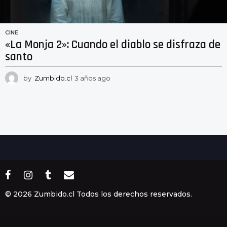
CINE
«La Monja 2»: Cuando el diablo se disfraza de
santo
by
Zumbido.cl
3 años ago
3
a
ñ
o
s
a
g
o
© 2026 Zumbido.cl Todos los derechos reservados.