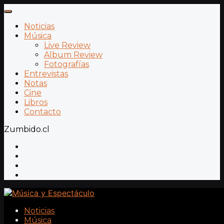
Noticias
Música
Live Review
Album Review
Fotografías
Entrevistas
Notas
Cine
Libros
Contacto
Zumbido.cl
Noticias
Música