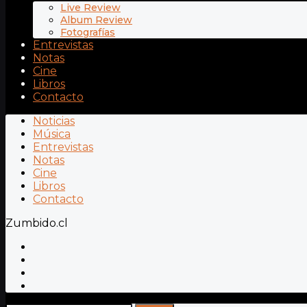
Live Review
Album Review
Fotografías
Entrevistas
Notas
Cine
Libros
Contacto
Noticias
Música
Entrevistas
Notas
Cine
Libros
Contacto
Zumbido.cl