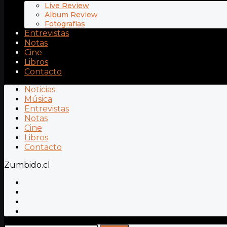
Live Review
Album Review
Fotografías
Entrevistas
Notas
Cine
Libros
Contacto
Noticias
Música
Entrevistas
Notas
Cine
Libros
Contacto
Zumbido.cl