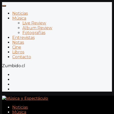
Noticias
Música
Live Review
Album Review
Fotografías
Entrevistas
Notas
Cine
Libros
Contacto
Zumbido.cl
Noticias
Música