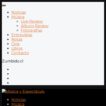
Noticias
Música
Live Review
Album Review
Fotografías
Entrevistas
Notas
Cine
Libros
Contacto
Zumbido.cl
Noticias
Música