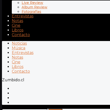
Live Review
Album Review
Fotografías
Entrevistas
Notas
Cine
Libros
Contacto
Noticias
Música
Entrevistas
Notas
Cine
Libros
Contacto
Zumbido.cl