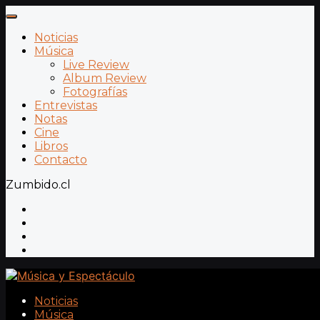
Noticias
Música
Live Review
Album Review
Fotografías
Entrevistas
Notas
Cine
Libros
Contacto
Zumbido.cl
Noticias
Música