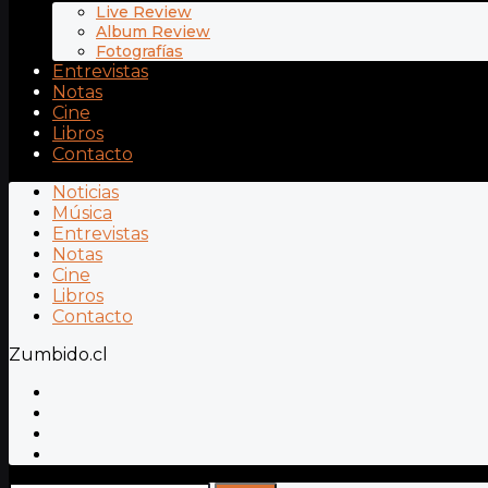
Live Review
Album Review
Fotografías
Entrevistas
Notas
Cine
Libros
Contacto
Noticias
Música
Entrevistas
Notas
Cine
Libros
Contacto
Zumbido.cl