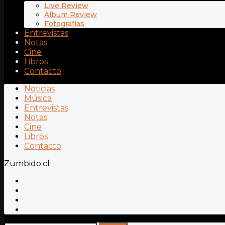
Live Review
Album Review
Fotografías
Entrevistas
Notas
Cine
Libros
Contacto
Noticias
Música
Entrevistas
Notas
Cine
Libros
Contacto
Zumbido.cl