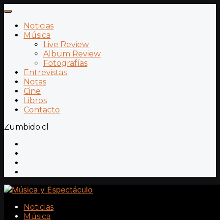
Noticias
Música
Live Review
Album Review
Fotografías
Entrevistas
Notas
Cine
Libros
Contacto
Zumbido.cl
Noticias
Música