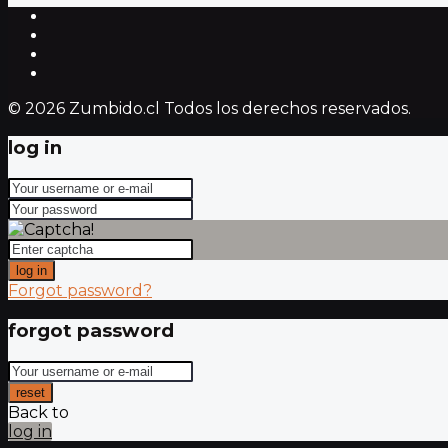
© 2026 Zumbido.cl Todos los derechos reservados.
log in
log in
Forgot password?
forgot password
reset
Back to
log in