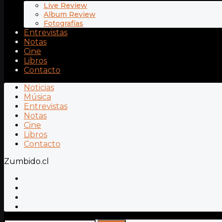
Live Review
Album Review
Fotografías
Entrevistas
Notas
Cine
Libros
Contacto
Noticias
Música
Entrevistas
Notas
Cine
Libros
Contacto
Zumbido.cl