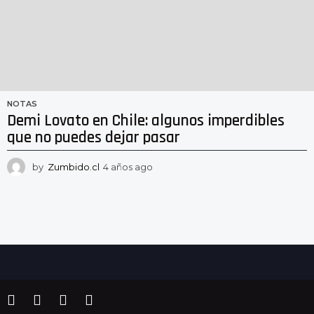
NOTAS
Demi Lovato en Chile: algunos imperdibles
que no puedes dejar pasar
by
Zumbido.cl
4 años ago
2
a
ñ
o
s
a
g
o