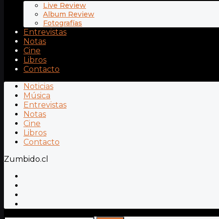
Live Review
Album Review
Fotografías
Entrevistas
Notas
Cine
Libros
Contacto
Noticias
Música
Entrevistas
Notas
Cine
Libros
Contacto
Zumbido.cl