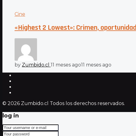
Cine
«Highest 2 Lowest»: Crimen, oportunidade
by
Zumbido.cl
11 meses ago
11 meses ago
© 2026 Zumbido.cl Todos los derechos reservados.
log in