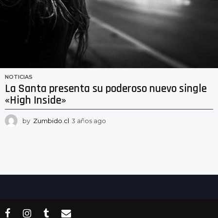
NOTICIAS
La Santa presenta su poderoso nuevo single
«High Inside»
by
Zumbido.cl
3 años ago
3
a
ñ
o
s
a
g
o