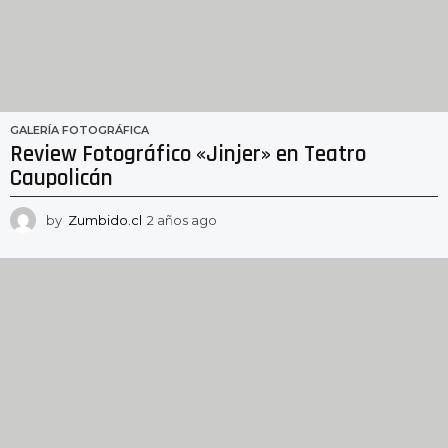
GALERÍA FOTOGRÁFICA
Review Fotográfico «Jinjer» en Teatro
Caupolicán
by
Zumbido.cl
2 años ago
2
a
ñ
o
s
a
g
o