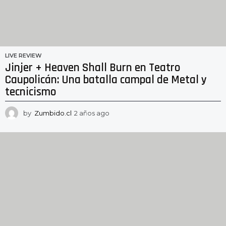
LIVE REVIEW
Jinjer + Heaven Shall Burn en Teatro
Caupolicán: Una batalla campal de Metal y
tecnicismo
by
Zumbido.cl
2 años ago
2
a
ñ
o
s
a
g
o