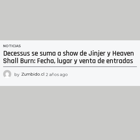
NOTICIAS
Decessus se suma a show de Jinjer y Heaven
Shall Burn: Fecha, lugar y venta de entradas
by
Zumbido.cl
2 años ago
2
a
ñ
o
s
a
g
o