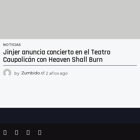
NOTICIAS
Jinjer anuncia concierto en el Teatro
Caupolicán con Heaven Shall Burn
by
Zumbido.cl
2 años ago
2
a
ñ
o
s
a
g
o