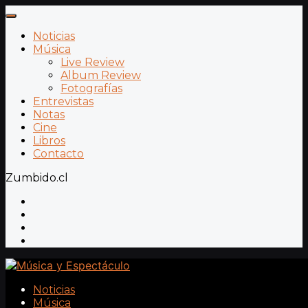
Noticias
Música
Live Review
Album Review
Fotografías
Entrevistas
Notas
Cine
Libros
Contacto
Zumbido.cl
Noticias
Música