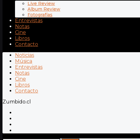
Live Review
Album Review
Fotografías
Entrevistas
Notas
Cine
Libros
Contacto
Noticias
Música
Entrevistas
Notas
Cine
Libros
Contacto
Zumbido.cl