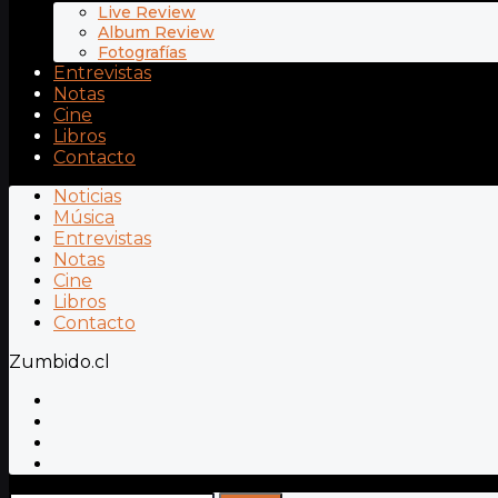
Live Review
Album Review
Fotografías
Entrevistas
Notas
Cine
Libros
Contacto
Noticias
Música
Entrevistas
Notas
Cine
Libros
Contacto
Zumbido.cl