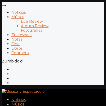
Noticias
Música
Live Review
Album Review
Fotografías
Entrevistas
Notas
Cine
Libros
Contacto
Zumbido.cl
Noticias
Música