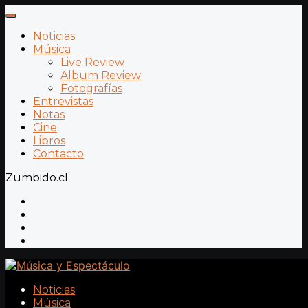
Noticias
Música
Live Review
Album Review
Fotografías
Entrevistas
Notas
Cine
Libros
Contacto
Zumbido.cl
Noticias
Música