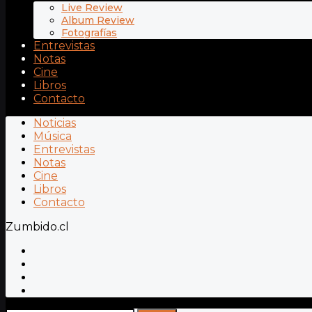
Live Review
Album Review
Fotografías
Entrevistas
Notas
Cine
Libros
Contacto
Noticias
Música
Entrevistas
Notas
Cine
Libros
Contacto
Zumbido.cl