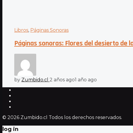
Libros
,
Páginas Sonoras
Páginas sonoras: Flores del desierto de l
by
Zumbido.cl
2 años ago
1 año ago
© 2026 Zumbido.cl Todos los derechos reservados.
log in