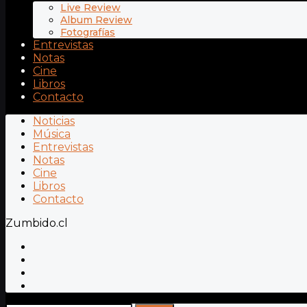
Live Review
Album Review
Fotografías
Entrevistas
Notas
Cine
Libros
Contacto
Noticias
Música
Entrevistas
Notas
Cine
Libros
Contacto
Zumbido.cl