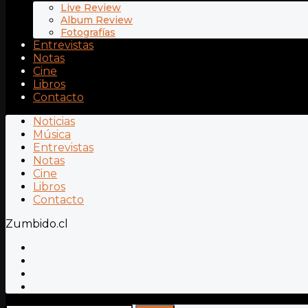
Live Review
Album Review
Fotografías
Entrevistas
Notas
Cine
Libros
Contacto
Noticias
Música
Entrevistas
Notas
Cine
Libros
Contacto
Zumbido.cl