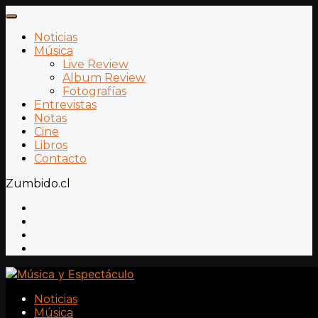
Noticias
Música
Live Review
Album Review
Fotografías
Entrevistas
Notas
Cine
Libros
Contacto
Zumbido.cl
Noticias
Música