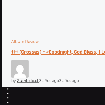
Album Review
††† (Crosses) – «Goodnight, God Bless, I 
by
Zumbido.cl
3 años ago
3 años ago