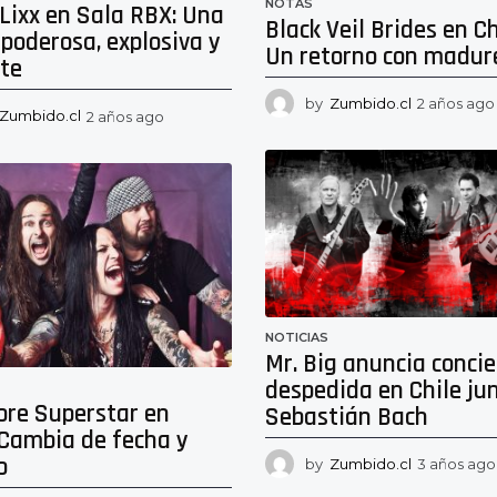
NOTAS
Lixx en Sala RBX: Una
Black Veil Brides en Ch
poderosa, explosiva y
Un retorno con madur
nte
by
Zumbido.cl
2 años ago
Zumbido.cl
2 años ago
2
a
ñ
o
s
a
g
o
NOTICIAS
Mr. Big anuncia concie
despedida en Chile ju
ore Superstar en
Sebastián Bach
 Cambia de fecha y
o
by
Zumbido.cl
3 años ago