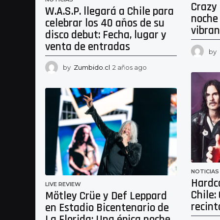
Crazy 
W.A.S.P. llegará a Chile para
noche 
celebrar los 40 años de su
vibra
disco debut: Fecha, lugar y
venta de entradas
by
by
Zumbido.cl
2 años ago
2
a
ñ
o
s
a
g
o
NOTICIAS
Hardc
LIVE REVIEW
Chile:
Mötley Crüe y Def Leppard
recint
en Estadio Bicentenario de
La Florida: Una épica noche