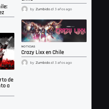
ile:
by
Zumbido.cl
3 años ago
2
ez
a
ñ
2
o
a
s
ñ
a
o
g
s
o
a
NOTICIAS
g
Crazy Lixx en Chile
o
by
Zumbido.cl
3 años ago
2
a
ñ
o
rto de
s
nto a
a
g
o
3
a