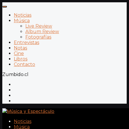
Noticias
Música
Live Review
Album Review
Fotografías
Entrevistas
Notas
Cine
Libros
Contacto
Zumbido.cl
Noticias
Música