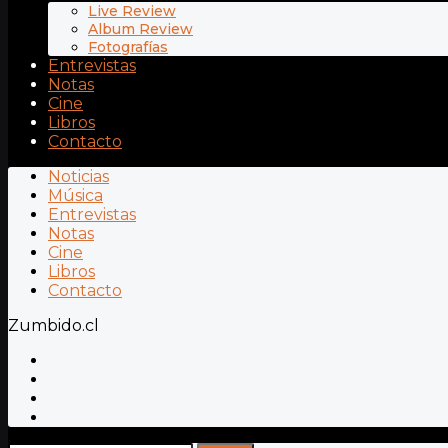
Live Review
Album Review
Fotografías
Entrevistas
Notas
Cine
Libros
Contacto
Noticias
Música
Entrevistas
Notas
Cine
Libros
Contacto
Zumbido.cl