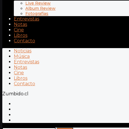
Live Review
Album Review
Fotografías
Entrevistas
Notas
Cine
Libros
Contacto
Noticias
Música
Entrevistas
Notas
Cine
Libros
Contacto
Zumbido.cl