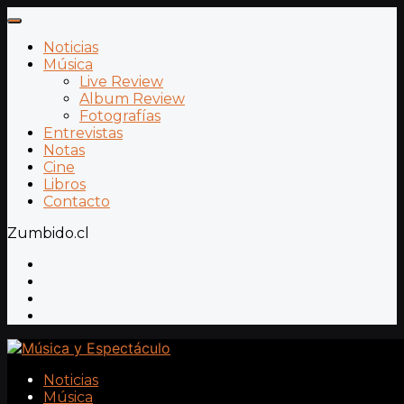
Noticias
Música
Live Review
Album Review
Fotografías
Entrevistas
Notas
Cine
Libros
Contacto
Zumbido.cl
Noticias
Música