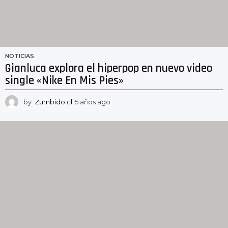
NOTICIAS
Gianluca explora el hiperpop en nuevo video
single «Nike En Mis Pies»
by
Zumbido.cl
5 años ago
5
a
ñ
o
s
a
g
o