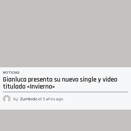
g
o
NOTICIAS
Gianluca presenta su nuevo single y video
titulado «Invierno»
by
Zumbido.cl
5 años ago
5
a
ñ
o
s
a