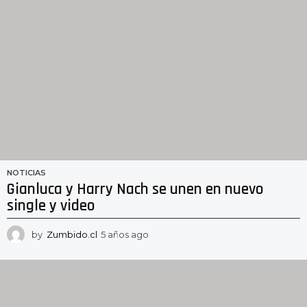
g
o
NOTICIAS
Gianluca y Harry Nach se unen en nuevo
single y video
by
Zumbido.cl
5 años ago
5
a
ñ
o
s
a