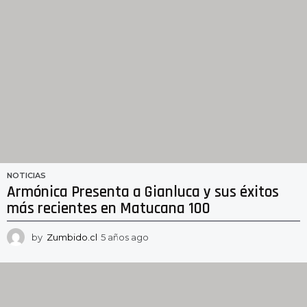
NOTICIAS
Armónica Presenta a Gianluca y sus éxitos
más recientes en Matucana 100
by
Zumbido.cl
5 años ago
5
a
ñ
o
s
a