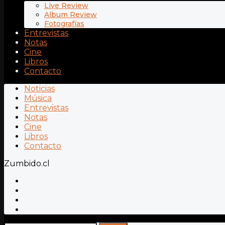
Live Review
Album Review
Fotografías
Entrevistas
Notas
Cine
Libros
Contacto
Noticias
Música
Entrevistas
Notas
Cine
Libros
Contacto
Zumbido.cl