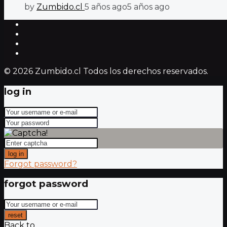
by
Zumbido.cl
5 años ago
5 años ago
© 2026 Zumbido.cl Todos los derechos reservados.
log in
log in
Forgot password?
forgot password
reset
Back to