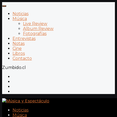
Noticias
Música
Live Review
Album Review
Fotografías
Entrevistas
Notas
Cine
Libros
Contacto
Zumbido.cl
Noticias
Música