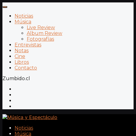
Noticias
Música
Live Review
Album Review
Fotografías
Entrevistas
Notas
Cine
Libros
Contacto
Zumbido.cl
Noticias
Música