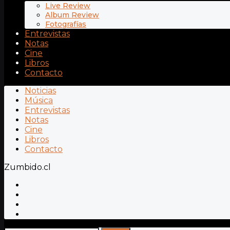
Live Review
Album Review
Fotografías
Entrevistas
Notas
Cine
Libros
Contacto
Noticias
Música
Entrevistas
Notas
Cine
Libros
Contacto
Zumbido.cl