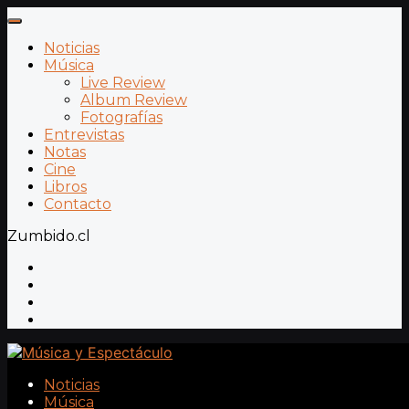
Noticias
Música
Live Review
Album Review
Fotografías
Entrevistas
Notas
Cine
Libros
Contacto
Zumbido.cl
Noticias
Música