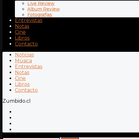
Live Review
Album Review
Fotografías
Entrevistas
Notas
Cine
Libros
Contacto
Noticias
Música
Entrevistas
Notas
Cine
Libros
Contacto
Zumbido.cl