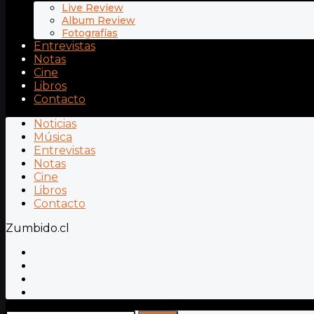
Live Review
Album Review
Fotografías
Entrevistas
Notas
Cine
Libros
Contacto
Noticias
Música
Entrevistas
Notas
Cine
Libros
Contacto
Zumbido.cl