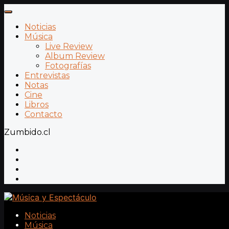
Noticias
Música
Live Review
Album Review
Fotografías
Entrevistas
Notas
Cine
Libros
Contacto
Zumbido.cl
Noticias
Música