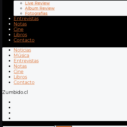
Live Review
Album Review
Fotografías
Entrevistas
Notas
Cine
Libros
Contacto
Noticias
Música
Entrevistas
Notas
Cine
Libros
Contacto
Zumbido.cl