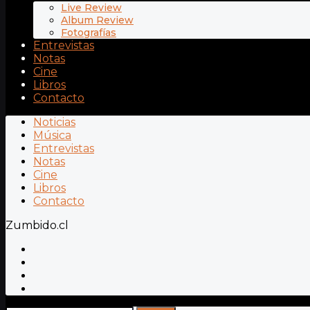
Live Review
Album Review
Fotografías
Entrevistas
Notas
Cine
Libros
Contacto
Noticias
Música
Entrevistas
Notas
Cine
Libros
Contacto
Zumbido.cl