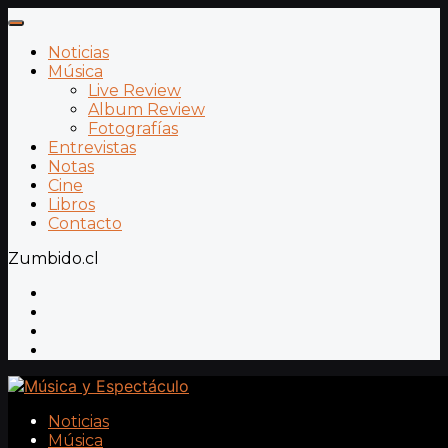
Noticias
Música
Live Review
Album Review
Fotografías
Entrevistas
Notas
Cine
Libros
Contacto
Zumbido.cl
Noticias
Música