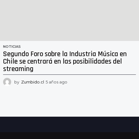
NOTICIAS
Segundo Foro sobre la Industria Música en
Chile se centrará en las posibilidades del
streaming
by
Zumbido.cl
5 años ago
5
a
ñ
o
s
a
g
o