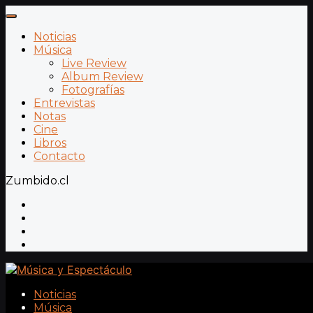
Noticias
Música
Live Review
Album Review
Fotografías
Entrevistas
Notas
Cine
Libros
Contacto
Zumbido.cl
Noticias
Música