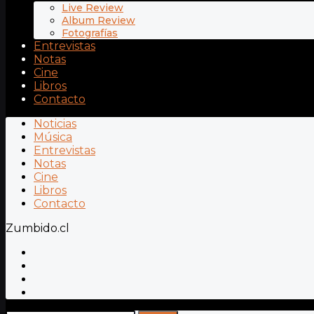
Live Review
Album Review
Fotografías
Entrevistas
Notas
Cine
Libros
Contacto
Noticias
Música
Entrevistas
Notas
Cine
Libros
Contacto
Zumbido.cl