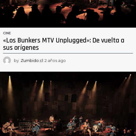
CINE
«Los Bunkers MTV Unplugged»: De vuelta a
sus orígenes
by
Zumbido.cl
2 años ago
2
a
ñ
o
s
a
g
o