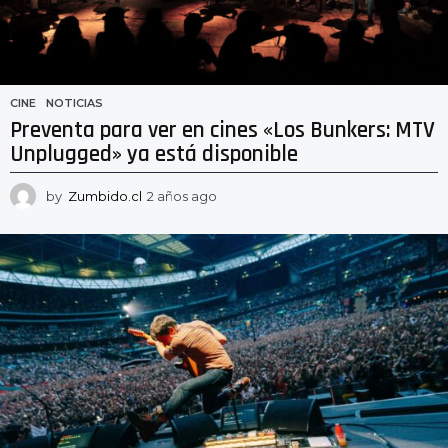
CINE
,
NOTICIAS
Preventa para ver en cines «Los Bunkers: MTV
Unplugged» ya está disponible
by
Zumbido.cl
2 años ago
2
a
ñ
o
s
a
g
o