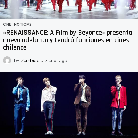
CINE
,
NOTICIAS
«RENAISSANCE: A Film by Beyoncé» presenta
nuevo adelanto y tendrá funciones en cines
chilenos
by
Zumbido.cl
3 años ago
2
a
ñ
o
s
a
g
o