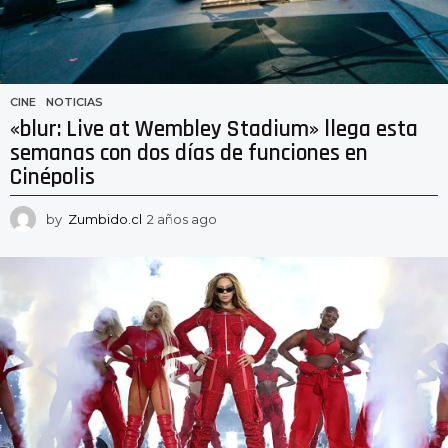
CINE
,
NOTICIAS
«blur: Live at Wembley Stadium» llega esta
semanas con dos días de funciones en
Cinépolis
by
Zumbido.cl
2 años ago
2
a
ñ
o
s
a
g
o