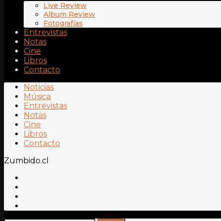
Live Review
Album Review
Fotografías
Entrevistas
Notas
Cine
Libros
Contacto
Noticias
Música
Entrevistas
Notas
Cine
Libros
Contacto
Zumbido.cl