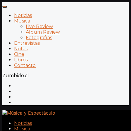
Noticias
Música
Live Review
Album Review
Fotografías
Entrevistas
Notas
Cine
Libros
Contacto
Zumbido.cl
Noticias
Música