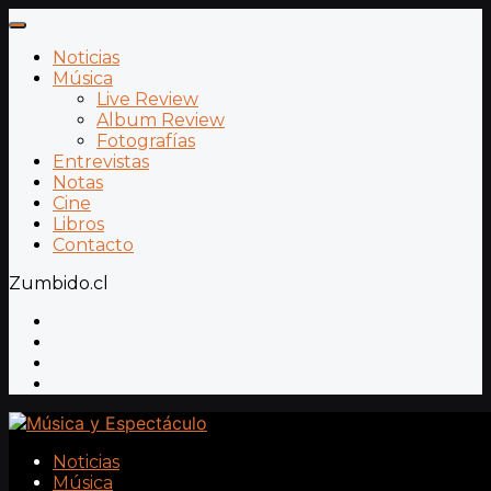
Noticias
Música
Live Review
Album Review
Fotografías
Entrevistas
Notas
Cine
Libros
Contacto
Zumbido.cl
Noticias
Música