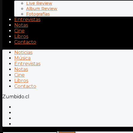
Live Review
Album Review
Fotografías
Entrevistas
Notas
Cine
Libros
Contacto
Noticias
Música
Entrevistas
Notas
Cine
Libros
Contacto
Zumbido.cl