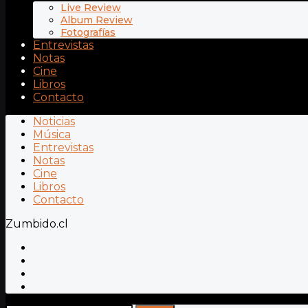
Live Review
Album Review
Fotografías
Entrevistas
Notas
Cine
Libros
Contacto
Noticias
Música
Entrevistas
Notas
Cine
Libros
Contacto
Zumbido.cl