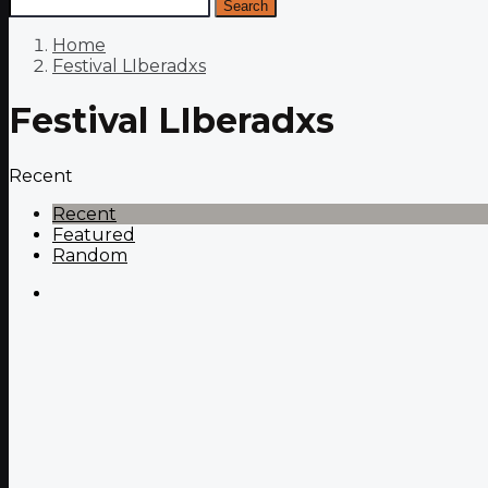
Search
Home
Festival LIberadxs
Festival LIberadxs
Recent
Recent
Featured
Random