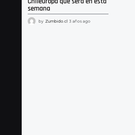
Chileuropa que será en esta
semana
by
Zumbido.cl
3 años ago
3
a
ñ
o
s
a
g
o