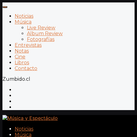
Noticias
Música
Live Review
Album Review
Fotografías
Entrevistas
Notas
Cine
Libros
Contacto
Zumbido.cl
Noticias
Música