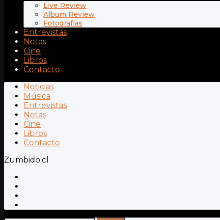
Live Review
Album Review
Fotografías
Entrevistas
Notas
Cine
Libros
Contacto
Noticias
Música
Entrevistas
Notas
Cine
Libros
Contacto
Zumbido.cl