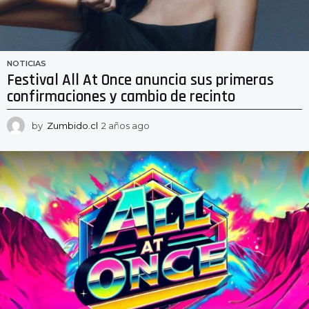
NOTICIAS
Festival All At Once anuncia sus primeras
confirmaciones y cambio de recinto
by
Zumbido.cl
2 años ago
2
a
ñ
o
s
a
g
o