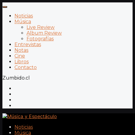
Noticias
Música
Live Review
Album Review
Fotografías
Entrevistas
Notas
Cine
Libros
Contacto
Zumbido.cl
Noticias
Música