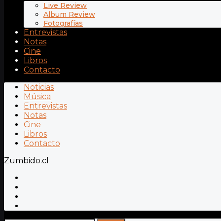
Live Review
Album Review
Fotografías
Entrevistas
Notas
Cine
Libros
Contacto
Noticias
Música
Entrevistas
Notas
Cine
Libros
Contacto
Zumbido.cl