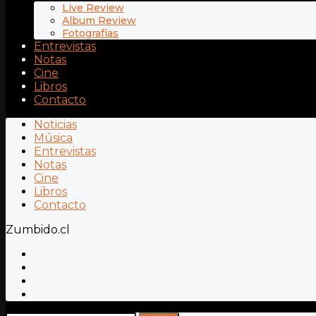
Live Review
Album Review
Fotografías
Entrevistas
Notas
Cine
Libros
Contacto
Noticias
Música
Entrevistas
Notas
Cine
Libros
Contacto
Zumbido.cl