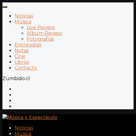
Noticias
Música
Live Review
Album Review
Fotografías
Entrevistas
Notas
Cine
Libros
Contacto
Zumbido.cl
Noticias
Música