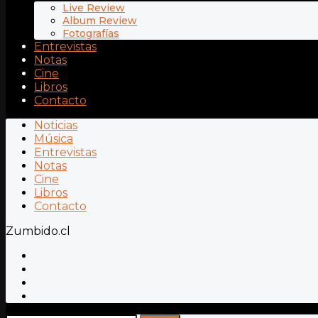
Live Review
Album Review
Fotografías
Entrevistas
Notas
Cine
Libros
Contacto
Noticias
Música
Entrevistas
Notas
Cine
Libros
Contacto
Zumbido.cl