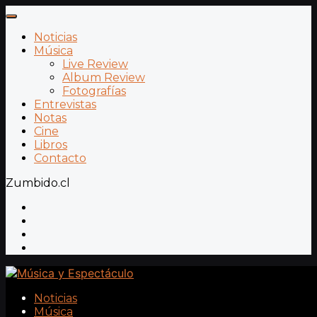
Noticias
Música
Live Review
Album Review
Fotografías
Entrevistas
Notas
Cine
Libros
Contacto
Zumbido.cl
Noticias
Música