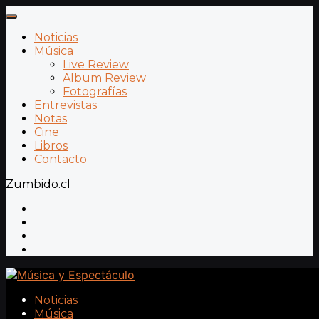
Noticias
Música
Live Review
Album Review
Fotografías
Entrevistas
Notas
Cine
Libros
Contacto
Zumbido.cl
Noticias
Música