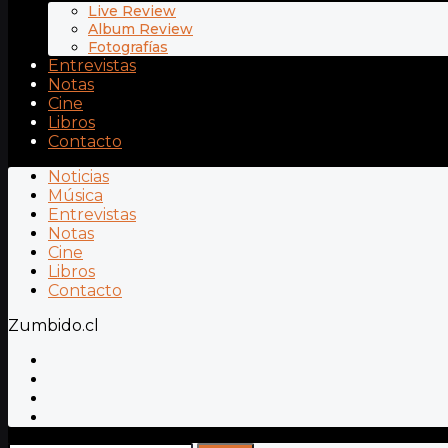
Live Review
Album Review
Fotografías
Entrevistas
Notas
Cine
Libros
Contacto
Noticias
Música
Entrevistas
Notas
Cine
Libros
Contacto
Zumbido.cl