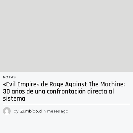
NOTAS
«Evil Empire» de Rage Against The Machine:
30 años de una confrontación directa al
sistema
by
Zumbido.cl
4 meses ago
4
m
e
s