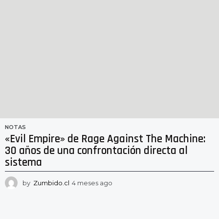
NOTAS
«Evil Empire» de Rage Against The Machine:
30 años de una confrontación directa al
sistema
by
Zumbido.cl
4 meses ago
4
m
e
s